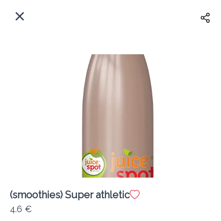
EL
Αρχική
Πού παραδίδουμε;
Συνδεθείτε
Άμεσα
Delivery
Εγγραφή
(smoothies) Super athletic
Coffeebrands Αθηνών 5
4.6 €
Κόστος παράδοσης
0.0 €
12Λεπτό
0.0 km
5
•
•
•