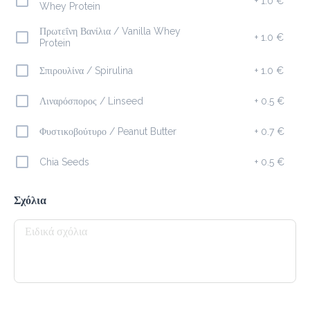
+
1.0 €
Whey Protein
Καφέδες
Πρωτεΐνη Βανίλια / Vanilla Whey
+
1.0 €
Protein
Σπιρουλίνα / Spirulina
+
1.0 €
Espresso
1.5 €
Λιναρόσπορος / Linseed
+
0.5 €
Megisto Espresso
Φυστικοβούτυρο / Peanut Butter
+
0.7 €
Προσθήκη
Chia Seeds
+
0.5 €
Σχόλια
Freddo Cappuccino
2.2 €
Προσθήκη