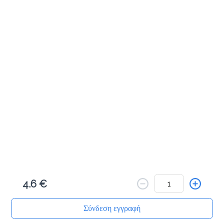
Προσθήκη
Μηλοπιτάκι 50γρ
1.0 €
Προσθήκη
Πραλινόπιτα 80γρ
1.2 €
4.6 €
Προσθήκη
Σύνδεση εγγραφή
Αρχική
Αναζήτηση
Καλάθι μου
Παραγγελίες
Προφίλ