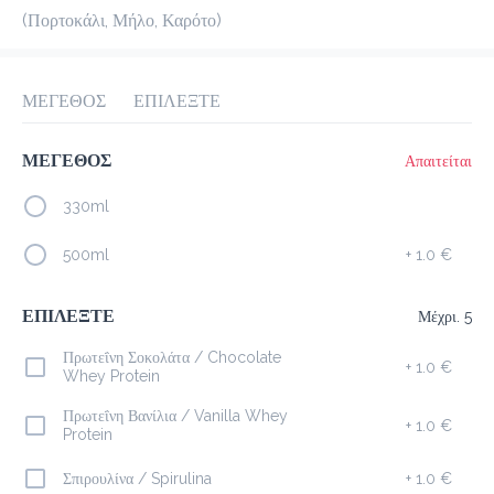
(Πορτοκάλι, Μήλο, Καρότο)
προ-παραγγελία
Κριτικές
•
Όλες
ΜΕΓΕΘΟΣ
ΕΠΙΛΕΞΤΕ
ΜΕΓΕΘΟΣ
Απαιτείται
330ml
500ml
+
1.0 €
ΕΠΙΛΕΞΤΕ
Μέχρι. 5
Πρωτεΐνη Σοκολάτα / Chocolate
+
1.0 €
Whey Protein
Πρωτεΐνη Βανίλια / Vanilla Whey
+
1.0 €
Protein
Σπιρουλίνα / Spirulina
+
1.0 €