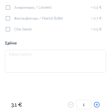
Το μενού δεν είναι διαθέσιμο.
Λιναρόσπορος / Linseed
+
0.5 €
Πίσω
Φυστικοβούτυρο / Peanut Butter
+
0.7 €
Chia Seeds
+
0.5 €
Σχόλια
3.1 €