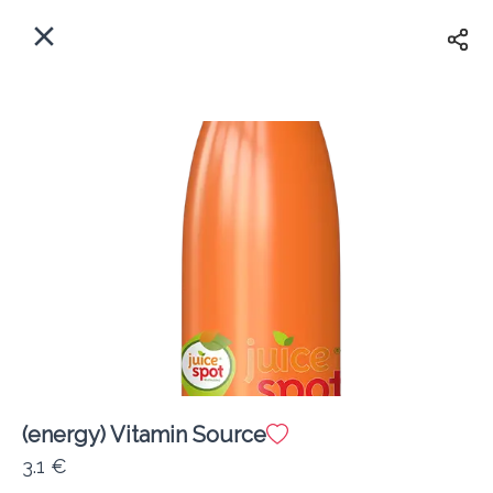
EL
Αρχική
Πού παραδίδουμε;
Συνδεθείτε
Άμεσα
Delivery
Εγγραφή
κλειστό
(energy) Vitamin Source
Coffeebrands Αθηνών 5
3.1 €
Κόστος παράδοσης
0.0 €
12Λεπτό
0.0 km
5
•
•
•