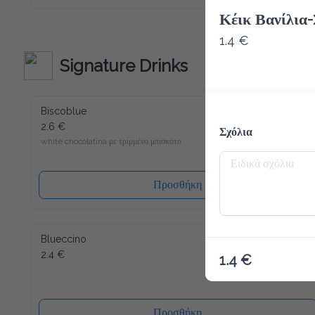
Macchiato το καινούριο σου αγαπημένο ρόφημα για να 
ξεκινήσεις την ημέρα σου. Παρόλο που περιέχει λίγες 
Κέικ Βανίλια
θερμίδες και είναι άνευ ζάχαρης, μπορούμε να σας εγγυηθούμε 
την τυπική Latte Macchiato γεύση! Γλυκύτητα χώρις τύψεις 
1.4 €
- και αυτό ακόμα γεμάτο βιταμίνες και μέταλλα. Το 
SlimCoffee περιέχει επίσης καφεΐνη.
Signature Drinks
Biscoblue
2.6 €
Σχόλια
white chocolatina με τριμμένο μπισκότο
Προσθήκη
Blueccino
2.4 €
1.4 €
Προσθήκη