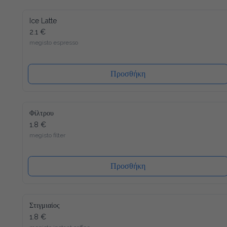
Ice Latte
2.1 €
megisto espresso
Προσθήκη
Φίλτρου
1.8 €
megisto filter
Προσθήκη
Στιγμιαίος
1.8 €