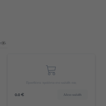
s & Bites
Αλμυρά Snack
Γλυκά Snacks
Home & Offi
Προσθέστε προϊόντα στο καλάθι σας
0.0 €
Αδειο καλάθι