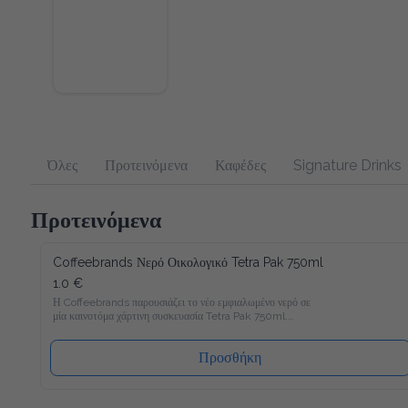
Όλες
Προτεινόμενα
Καφέδες
Signature Drinks
Προτεινόμενα
Coffeebrands Νερό Οικολογικό Tetra Pak 750ml
1.0 €
Η Coffeebrands παρουσιάζει το νέο εμφιαλωμένο νερό σε 
μία καινοτόμα χάρτινη συσκευασία Tetra Pak 750ml.

Το νέο νερό Coffeebrands είναι πλούσιο σε μαγνήσιο με 
ιδανικές αναλογίες μετάλλων και σε χάρτινη συσκευασία Tetra 
Προσθήκη
Pak που θα επιτρέπει στους καταναλωτές μας να 
απολαμβάνουν το εμφιαλωμένο νερό με νέο και φιλικό προς 
το περιβάλλον τρόπο!
