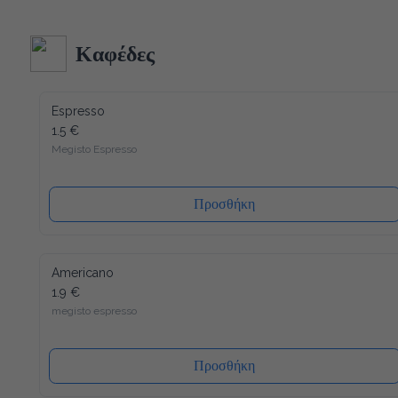
Ακολουθώντας τα αυστηρότερα ποιοτικά πρότυπα στην 
κατασκευή και δεδομένου ότι όλα τα υλικά του είναι 
ανακυκλώσιμα (και το καπάκι), η συσκευασία μας έχει τον 
λιγότερο δυνατό αντίκτυπο στο περιβάλλον. Ενώ ένα άλλο 
Καφέδες
πλεονέκτημα είναι ότι το καπάκι κλείνει ξανά, μετά από κάθε 
χρήση, έτσι ώστε το νερό να διατηρείται πάντα φρέσκο ​​και 
υγιεινό.
Espresso
1.5 €
Megisto Espresso
Προσθήκη
Americano
1.9 €
megisto espresso
Προσθήκη