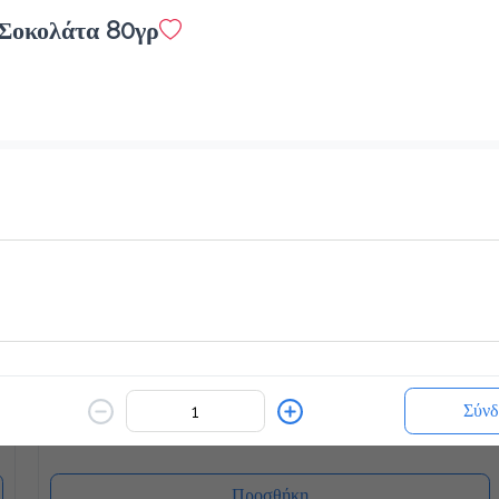
-Σοκολάτα 80γρ
White Chocolatina
2.4 €
ζεστό ή κρύο
Προσθήκη
Blueccino Βανίλια
2.4 €
Σύνδ
Προσθήκη