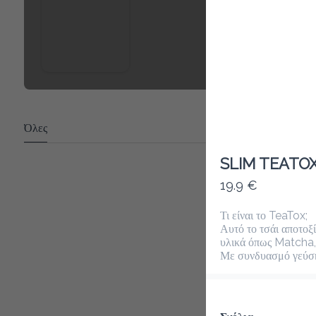
Όλες
SLIM TEATOX
19.9 €
Τι είναι το TeaTox;

Αυτό το τσάι αποτοξί
υλικά όπως Matcha, 
Με συνδυασμό γεύσης