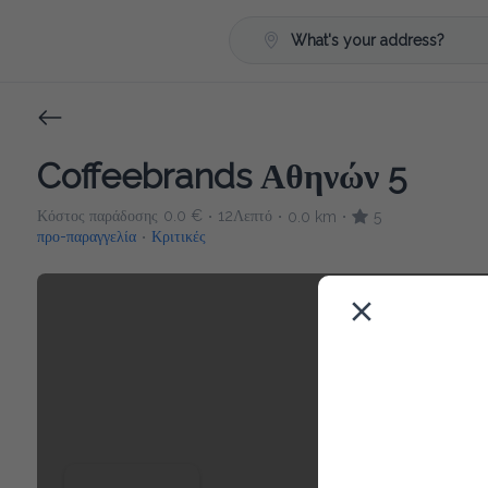
What's your address?
Coffeebrands Αθηνών 5
Κόστος παράδοσης
0.0 €
12Λεπτό
0.0 km
5
•
•
•
προ-παραγγελία
Κριτικές
•