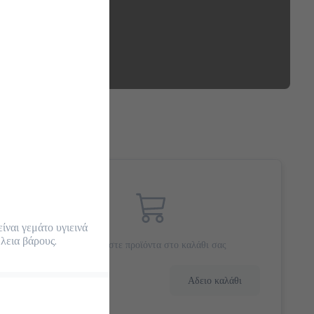
ίναι γεμάτο υγιεινά 
εια βάρους.

Προσθέστε προϊόντα στο καλάθι σας
0.0 €
Αδειο καλάθι