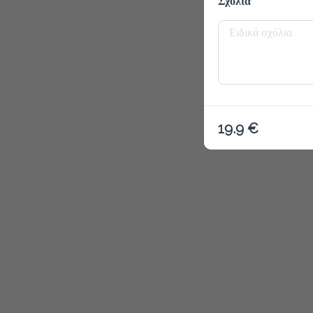
Σχόλια
Το μενού δ
19.9 €