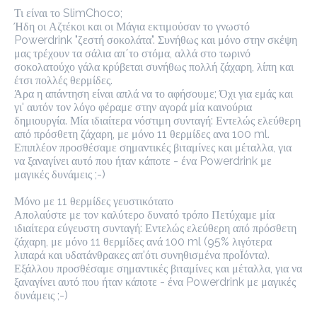
προ-παραγγελία
Κριτικές
Τι είναι το SlimChoco;

•
Ήδη οι Αζτέκοι και οι Μάγια εκτιμούσαν το γνωστό 
Powerdrink "ζεστή σοκολάτα". Συνήθως και μόνο στην σκέψη 
Ταξινόμηση κατά
μας τρέχουν τα σάλια απ΄το στόμα, αλλά στο τωρινό 
σοκολατούχο γάλα κρύβεται συνήθως πολλή ζάχαρη, λίπη και 
έτσι πολλές θερμίδες.

Άρα η απάντηση είναι απλά να το αφήσουμε; Όχι για εμάς και 
ookies & Bites
Αλμυρά Snack
Γλυκά Snacks
Home & Off
γι' αυτόν τον λόγο φέραμε στην αγορά μία καινούρια 
δημιουργία. Μία ιδιαίτερα νόστιμη συνταγή: Εντελώς ελεύθερη 
από πρόσθετη ζάχαρη, με μόνο 11 θερμίδες ανα 100 ml. 
Επιπλέον προσθέσαμε σημαντικές βιταμίνες και μέταλλα, για 
να ξαναγίνει αυτό που ήταν κάποτε - ένα Powerdrink με μαγικές 
Προτεινόμενα
δυνάμεις ;-)

Μόνο με 11 θερμίδες γευστικότατο

Coffeebrands Νερό Οικολογικό Tetra Pak 750ml
Απολαύστε με τον καλύτερο δυνατό τρόπο Πετύχαμε μία 
1.0 €
ιδιαίτερα εύγευστη συνταγή: Εντελώς ελεύθερη από πρόσθετη 
Η Coffeebrands παρουσιάζει το νέο εμφιαλωμένο νερό σε μία 
ζάχαρη, με μόνο 11 θερμίδες ανά 100 ml (95% λιγότερα λιπαρά 
καινοτόμα χάρτινη συσκευασία Tetra Pak 750ml.

Το νέο νερό Coffeebrands είναι πλούσιο σε μαγνήσιο με ιδανικές 
και υδατάνθρακες απ'ότι συνηθισμένα προΪόντα). Εξάλλου 
αναλογίες μετάλλων και σε χάρτινη συσκευασία Tetra Pak που θα 
επιτρέπει στους καταναλωτές μας να απολαμβάνουν το 
προσθέσαμε σημαντικές βιταμίνες και μέταλλα, για να 
εμφιαλωμένο νερό με νέο και φιλικό προς το περιβάλλον τρόπο!

Προσθήκη
ξαναγίνει αυτό που ήταν κάποτε - ένα Powerdrink με μαγικές 
Ακολουθώντας τα αυστηρότερα ποιοτικά πρότυπα στην κατασκευή 
δυνάμεις ;-)

και δεδομένου ότι όλα τα υλικά του είναι ανακυκλώσιμα (και το 
καπάκι), η συσκευασία μας έχει τον λιγότερο δυνατό αντίκτυπο στο 
περιβάλλον. Ενώ ένα άλλο πλεονέκτημα είναι ότι το καπάκι 
Το μυστικό

κλείνει ξανά, μετά από κάθε χρήση, έτσι ώστε το νερό να 
διατηρείται πάντα φρέσκο ​​και υγιεινό.