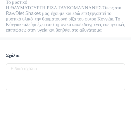
Η ΘΑΥΜΑΤΟΥΡΓΗ ΡΙΖΑ ΓΛΥΚΟΜΑΝΝΑΝΗΣ Όπως στα 
RawDiet Shakes μας, έχουμε και εδώ επεξεργαστεί το μυστικό 
Καφέδες
υλικό, την θαυματουργή ρίζα του φυτού Κονγιάκ. Το Κόνγιακ-
αλεύρι έχει επιστημονικά αποδεδειγμένες ευεργετικές 
επιπτώσεις στην υγεία και βοηθάει στο αδυνάτισμα.
Espresso
1.5 €
Megisto Espresso
Σχόλια
Προσθήκη
Freddo Cappuccino
2.2 €
Προσθήκη