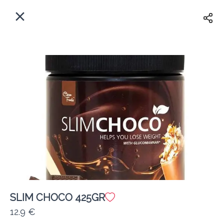
EL
Αρχική
Πού παραδίδουμε;
Συνδεθείτε
Άμεσα
Delivery
Εγγραφή
SLIM CHOCO 425GR
Coffeebrands Αθηνών 5
12.9 €
Κόστος παράδοσης
0.0 €
12Λεπτό
0.0 km
5
•
•
•