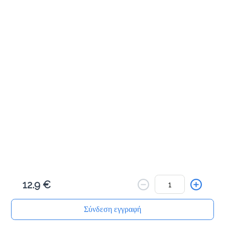
Προσθήκη
Μηλοπιτάκι 50γρ
1.0 €
Προσθήκη
Πραλινόπιτα 80γρ
1.2 €
12.9 €
Προσθήκη
Σύνδεση εγγραφή
Αρχική
Αναζήτηση
Καλάθι μου
Παραγγελίες
Προφίλ