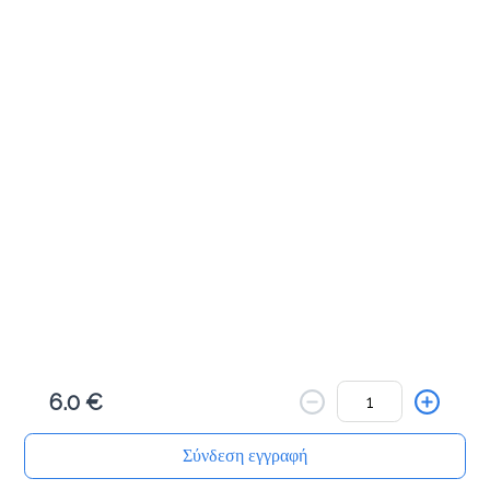
Προσθήκη
Μηλοπιτάκι 50γρ
1.0 €
Προσθήκη
Πραλινόπιτα 80γρ
1.2 €
6.0 €
Προσθήκη
Σύνδεση εγγραφή
Αρχική
Αναζήτηση
Καλάθι μου
Παραγγελίες
Προφίλ