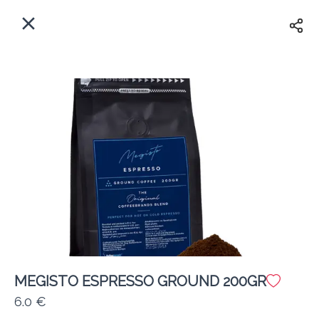
EL
Αρχική
Πού παραδίδουμε;
Συνδεθείτε
Άμεσα
Delivery
Εγγραφή
MEGISTO ESPRESSO GROUND 200GR
Coffeebrands Αθηνών 5
6.0 €
Κόστος παράδοσης
0.0 €
12Λεπτό
0.0 km
5
•
•
•