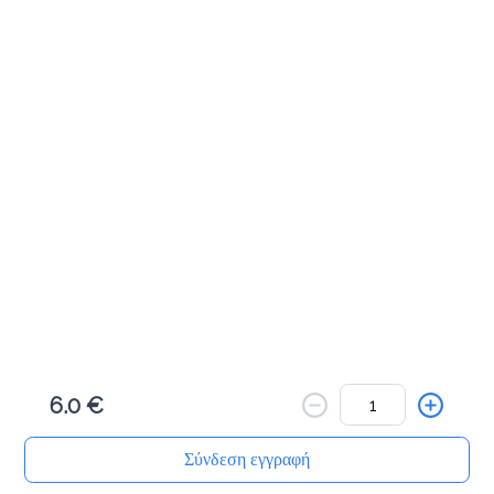
Προσθήκη
Μηλοπιτάκι 50γρ
1.0 €
Προσθήκη
Πραλινόπιτα 80γρ
1.2 €
6.0 €
Προσθήκη
Σύνδεση εγγραφή
Αρχική
Αναζήτηση
Καλάθι μου
Παραγγελίες
Προφίλ