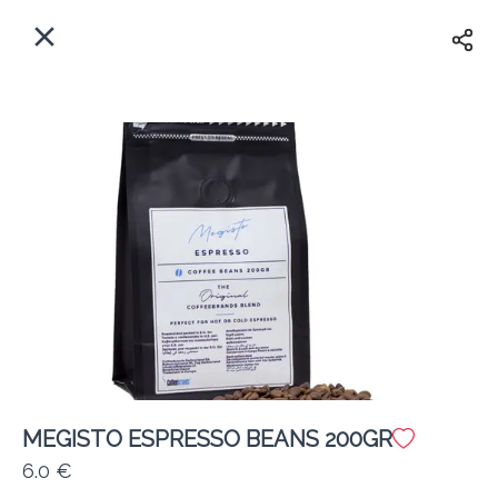
EL
Αρχική
Πού παραδίδουμε;
Συνδεθείτε
Άμεσα
Delivery
Εγγραφή
MEGISTO ESPRESSO BEANS 200GR
Coffeebrands Αθηνών 5
6.0 €
Κόστος παράδοσης
0.0 €
12Λεπτό
0.0 km
5
•
•
•