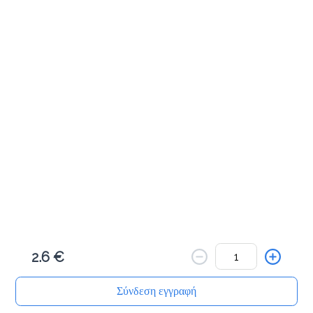
Προσθήκη
Μηλοπιτάκι 50γρ
1.0 €
Προσθήκη
Πραλινόπιτα 80γρ
1.2 €
2.6 €
Προσθήκη
Σύνδεση εγγραφή
Αρχική
Αναζήτηση
Καλάθι μου
Παραγγελίες
Προφίλ