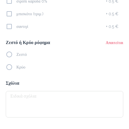
σιρόπι καρύδα 0%
+
0.5 €
Americano
μπισκότο (τριμ.)
+
0.5 €
1.9 €
megisto espresso
σαντιγί
+
0.5 €
Προσθήκη
Ζεστό ή Κρύο ρόφημα
Απαιτείται
Ζεστό
Freddo Espresso
1.9 €
Κρύο
Megisto Espresso
Σχόλια
Προσθήκη
Ice Latte
2.1 €
megisto espresso