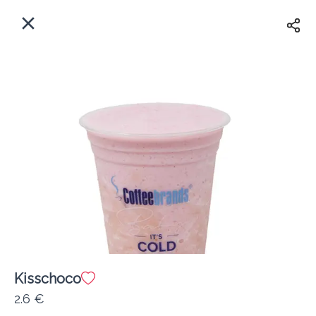
EL
Αρχική
Πού παραδίδουμε;
Συνδεθείτε
Άμεσα
Delivery
Εγγραφή
Kisschoco
Coffeebrands Αθηνών 5
2.6 €
Κόστος παράδοσης
0.0 €
12Λεπτό
0.0 km
5
•
•
•