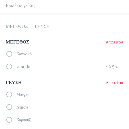
Επιλέξτε γεύση
προ-παραγγελία
Κριτικές
•
Όλες
ΜΕΓΕΘΟΣ
ΓΕΥΣΗ
ΜΕΓΕΘΟΣ
Απαιτείται
Κανονικό
Grande
+
0.5 €
ΓΕΥΣΗ
Απαιτείται
Μάνγκο
Λεμόνι
Καρπούζι