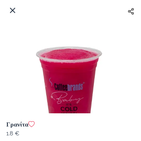
EL
Αρχική
Πού παραδίδουμε;
Συνδεθείτε
Άμεσα
Delivery
Εγγραφή
κλειστό
Γρανίτα
Coffeebrands Αθηνών 5
1.8 €
Κόστος παράδοσης
0.0 €
12Λεπτό
0.0 km
5
•
•
•