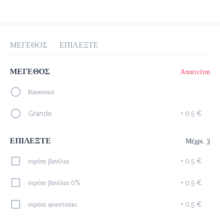
προ-παραγγελία
Κριτικές
•
Όλες
ΜΕΓΕΘΟΣ
ΕΠΙΛΕΞΤΕ
ΜΕΓΕΘΟΣ
Απαιτείται
Κανονικό
Grande
+
0.5 €
ΕΠΙΛΕΞΤΕ
Μέχρι. 3
σιρόπι βανίλια
+
0.5 €
σιρόπι βανίλια 0%
+
0.5 €
σιρόπι φουντούκι
+
0.5 €