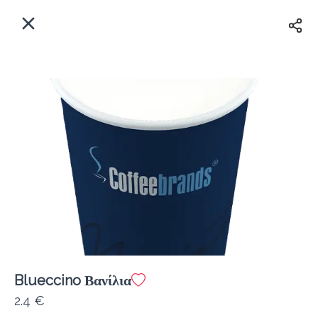
EL
Αρχική
Πού παραδίδουμε;
Συνδεθείτε
Άμεσα
Delivery
Εγγραφή
κλειστό
Blueccino Βανίλια
Coffeebrands Αθηνών 5
2.4 €
Κόστος παράδοσης
0.0 €
12Λεπτό
0.0 km
5
•
•
•