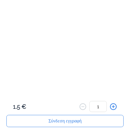
Προσθήκη
Μηλοπιτάκι 50γρ
1.0 €
Προσθήκη
Πραλινόπιτα 80γρ
1.2 €
1.5 €
Προσθήκη
Σύνδεση εγγραφή
Αρχική
Αναζήτηση
Καλάθι μου
Παραγγελίες
Προφίλ