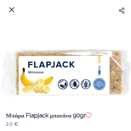
EL
Αρχική
Πού παραδίδουμε;
Συνδεθείτε
Άμεσα
Delivery
Εγγραφή
κλειστό
Μπάρα Flapjack μπανάνα 90gr
Coffeebrands Αθηνών 5
2.0 €
Κόστος παράδοσης
0.0 €
12Λεπτό
0.0 km
5
•
•
•