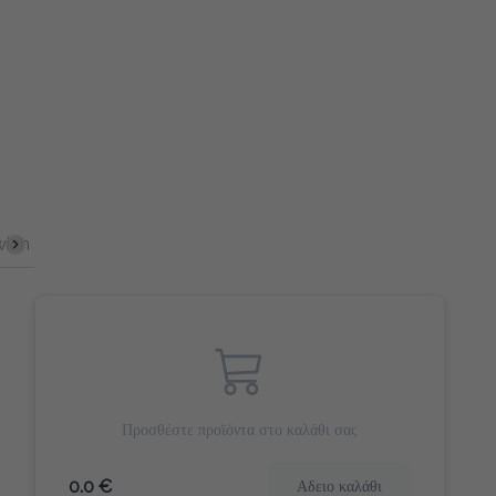
Αλμυρά Snacks
Γλυκά Snacks
Cookies & Bites
Home 
Προσθέστε προϊόντα στο καλάθι σας
0.0 €
Αδειο καλάθι