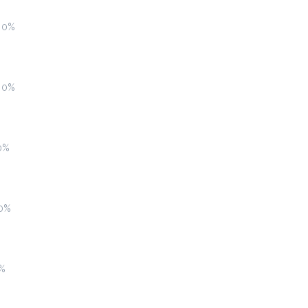
Biscoblue (κρύο)
α 0%
2.8 €
White chocolatina με τριμμένο μπισκότο
α 0%
Προσθήκη
Blueccino (κρύο)
0%
2.5 €
 0%
Προσθήκη
0%
Γρανίτες
2.0 €
επιλέξτε από 7 γεύσεις