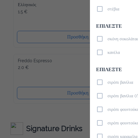
Ελληνικός
στέβια
1.5 €
ΕΠΙΛΕΞΤΕ
Προσθήκη
σκόνη σοκολάτα
κανέλα
Freddo Espresso
2.0 €
ΕΠΙΛΕΞΤΕ
σιρόπι βανίλια
Προσθήκη
σιρόπι βανίλια 
σιρόπι φουντούκ
σιρόπι φουντούκ
Signature Drinks
σιρόπι καραμέλα