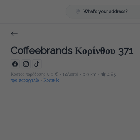
What's your address?
Coffeebrands Κορίνθου 371
Κόστος παράδοσης
0.0 €
12Λεπτό
0.0 km
4.85
•
•
•
προ-παραγγελία
Κριτικές
•