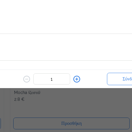
Προσθήκη
Kisschoco
2.8 €
κρύο ή ζεστό
Προσθήκη
Σύνδ
Mocha (ζεστό)
2.8 €
Προσθήκη