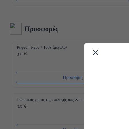
Προσφορές
Καφές + Νερό + Τοστ (μεγάλο)
3.0 €
Προσθήκη
1 Φυσικός χυμός της επιλογής σας & 1 τοστ
3.0 €
Προσθήκη