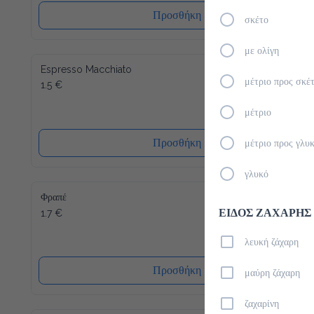
Προσθήκη
σκέτο
με ολίγη
Espresso Macchiato
1.5 €
μέτριο προς σκέ
μέτριο
Προσθήκη
μέτριο προς γλυ
γλυκό
Φραπέ
1.7 €
ΕΙΔΟΣ ΖΑΧΑΡΗΣ
λευκή ζάχαρη
Προσθήκη
μαύρη ζάχαρη
ζαχαρίνη