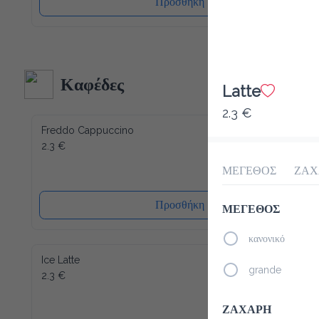
Καφέδες
Latte
2.3 €
Freddo Cappuccino
2.3 €
ΜΕΓΕΘΟΣ
ΖΑΧ
Προσθήκη
ΜΕΓΕΘΟΣ
κανονικό
Ice Latte
grande
2.3 €
ΖΑΧΑΡΗ