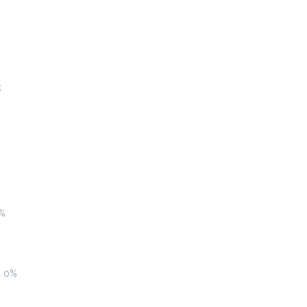
Espresso
1.5 €
Προσθήκη
ς
Cappuccino
1.9 €
Προσθήκη
0%
ι
ι 0%