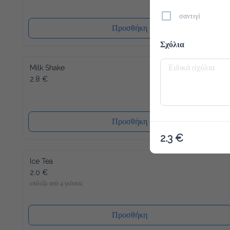
σαντιγί
Προσθήκη
Σχόλια
Milk Shake
2.8 €
Προσθήκη
2.3 €
Ice Tea
2.0 €
επίλεξε από 4 γεύσεις
Προσθήκη