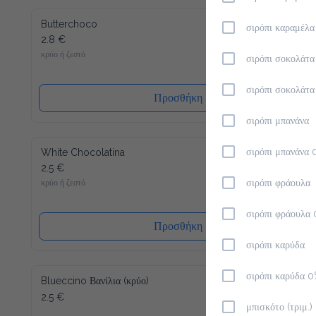
Butterchoco
σιρόπι καραμέλ
2.8 €
κρύο ή ζεστό
σιρόπι σοκολάτα
σιρόπι σοκολάτ
Προσθήκη
σιρόπι μπανάνα
White Chocolatina
σιρόπι μπανάνα 
2.5 €
κρύο ή ζεστό
σιρόπι φράουλα
σιρόπι φράουλα
Προσθήκη
σιρόπι καρύδα
σιρόπι καρύδα 
Blueccino Βανίλια (κρύο)
2.5 €
μπισκότο (τριμ.)