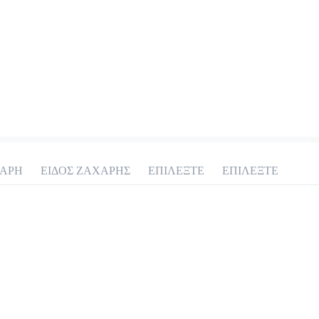
Americano
2.0 €
ΑΡΗ
ΕΙΔΟΣ ΖΑΧΑΡΗΣ
ΕΠΙΛΕΞΤΕ
ΕΠΙΛΕΞΤΕ
Προσθήκη
Φίλτρου
1.9 €