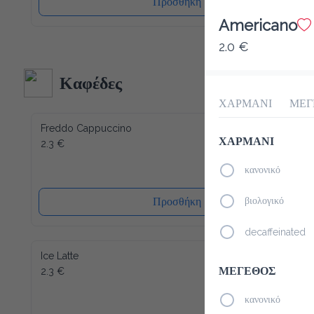
Americano
2.0 €
Καφέδες
ΧΑΡΜΑΝΙ
ΜΕΓ
Freddo Cappuccino
2.3 €
ΧΑΡΜΑΝΙ
κανονικό
Προσθήκη
βιολογικό
decaffeinated
Ice Latte
2.3 €
ΜΕΓΕΘΟΣ
κανονικό