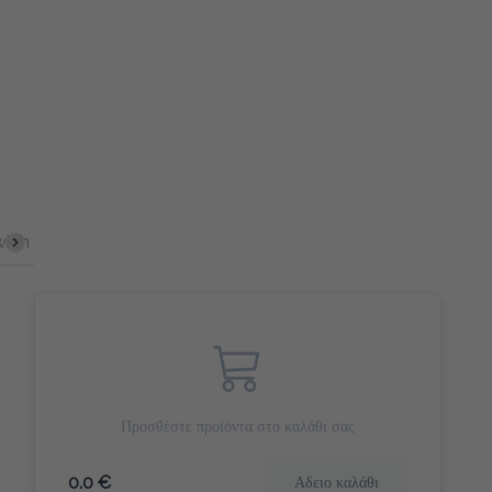
Αλμυρά Snacks
Γλυκά Snacks
Cookies & Bites
Home 
Προσθέστε προϊόντα στο καλάθι σας
0.0 €
Αδειο καλάθι