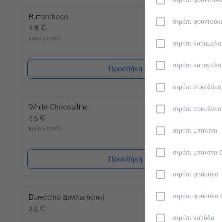
σιρόπι φουντούκ
Butterchoco
σιρόπι φουντούκ
2.8 €
κρύο ή ζεστό
σιρόπι καραμέλα
σιρόπι καραμέλ
Προσθήκη
σιρόπι σοκολάτα
White Chocolatina
σιρόπι σοκολάτ
2.5 €
κρύο ή ζεστό
σιρόπι μπανάνα
σιρόπι μπανάνα 
Προσθήκη
σιρόπι φράουλα
Blueccino Βανίλια (κρύο)
σιρόπι φράουλα
2.5 €
σιρόπι καρύδα