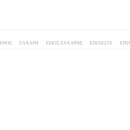
ΕΘΟΣ
ΖΑΧΑΡΗ
ΕΙΔΟΣ ΖΑΧΑΡΗΣ
ΕΠΙΛΕΞΤΕ
ΕΠΙ
Americano
2.0 €
Προσθήκη
Φίλτρου
1.9 €