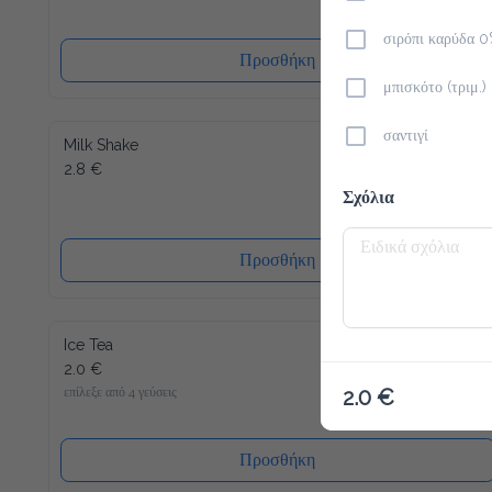
σιρόπι καρύδα 
Προσθήκη
μπισκότο (τριμ.)
σαντιγί
Milk Shake
2.8 €
Σχόλια
Προσθήκη
Ice Tea
2.0 €
επίλεξε από 4 γεύσεις
2.0 €
Προσθήκη