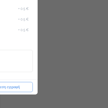
+
0.5 €
+
0.5 €
+
0.5 €
εση εγγραφή