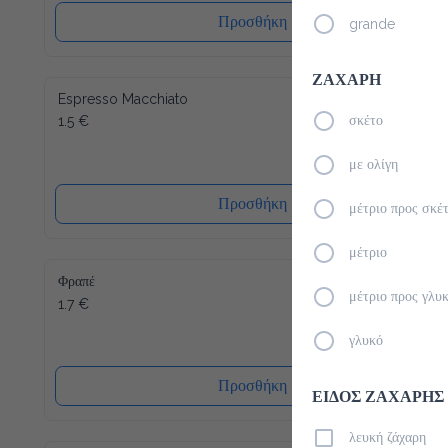
Προσθήκη
grande
ΖΑΧΑΡΗ
Espresso Macchiato
1.5 €
σκέτο
με ολίγη
Προσθήκη
μέτριο προς σκέ
μέτριο
Φραπέ
μέτριο προς γλυ
1.7 €
γλυκό
Προσθήκη
ΕΙΔΟΣ ΖΑΧΑΡΗΣ
λευκή ζάχαρη