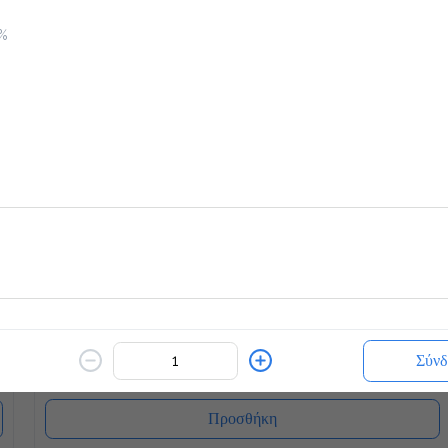
0%
Προσθήκη
Kisschoco
2.8 €
κρύο ή ζεστό
Προσθήκη
Mocha (ζεστό)
2.8 €
Σύνδ
Προσθήκη