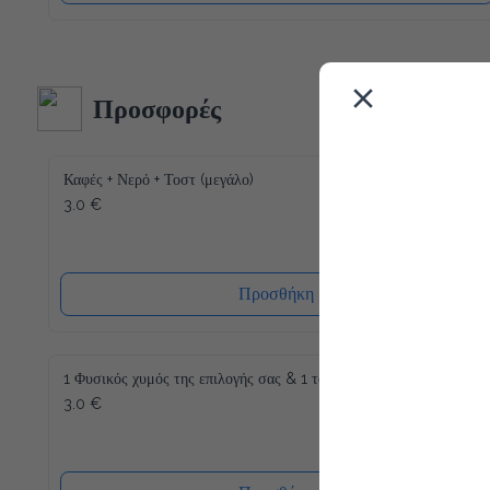
Προσφορές
Καφές + Νερό + Τοστ (μεγάλο)
3.0 €
Προσθήκη
1 Φυσικός χυμός της επιλογής σας & 1 τοστ
3.0 €
Προσθήκη