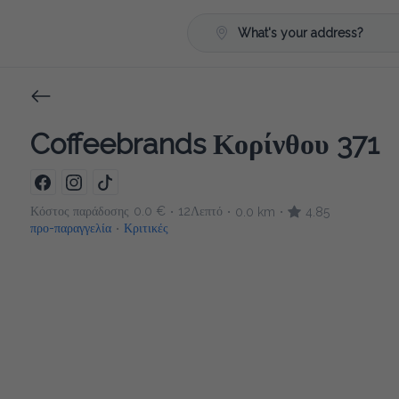
What's your address?
Coffeebrands Κορίνθου 371
Κόστος παράδοσης
0.0 €
12Λεπτό
0.0 km
4.85
•
•
•
προ-παραγγελία
Κριτικές
•