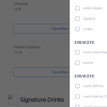
Ελληνικός
1.5 €
μαύρη ζάχαρη
ζαχαρίνη
Προσθήκη
στέβια
ΕΠΙΛΕΞΤΕ
Freddo Espresso
2.0 €
σκόνη σοκολάτα
κανέλα
Προσθήκη
ΕΠΙΛΕΞΤΕ
σιρόπι βανίλια
σιρόπι βανίλια 
Signature Drinks