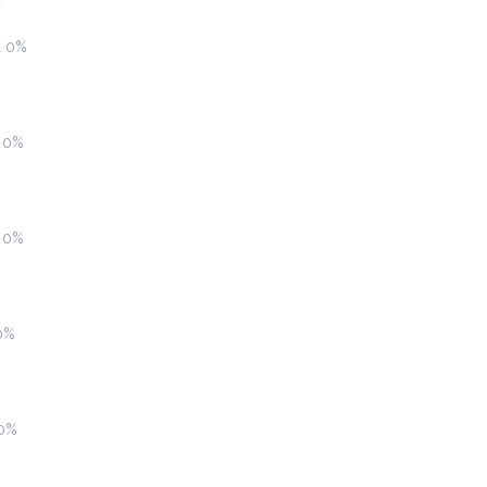
ι
Biscoblue (κρύο)
ι 0%
2.8 €
White chocolatina με τριμμένο μπισκότο
α 0%
Προσθήκη
Blueccino (κρύο)
α 0%
2.5 €
0%
Προσθήκη
Γρανίτες
 0%
2.0 €
επιλέξτε από 7 γεύσεις