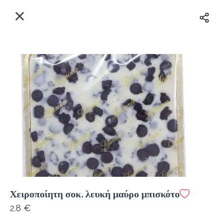
EL
Αρχική
Πού παραδίδουμε;
Συνδεθείτε
Άμεσα
Delivery
Εγγραφή
κλειστό
Χειροποίητη σοκ. λευκή μαύρο μπισκότο
Coffeebrands Λεωφ. Στρατού 9-5
2.8 €
Κόστος παράδοσης
0.0 €
12Λεπτό
0.0 km
0
•
•
•