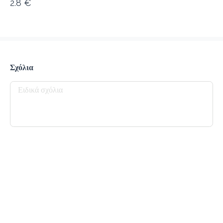
2.8 €
προ-παραγγελία
Κριτικές
•
Όλες
Σχόλια