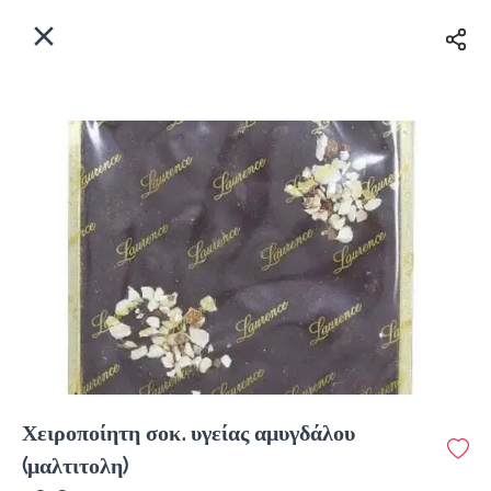
EL
Αρχική
Πού παραδίδουμε;
Συνδεθείτε
Άμεσα
Delivery
Εγγραφή
κλειστό
Χειροποίητη σοκ. υγείας αμυγδάλου
Coffeebrands Λεωφ. Στρατού 9-5
(μαλτιτολη)
Κόστος παράδοσης
0.0 €
12Λεπτό
0.0 km
0
•
•
•