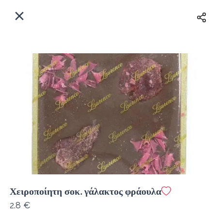
EL
Αρχική
Πού παραδίδουμε;
Συνδεθείτε
Άμεσα
Delivery
Εγγραφή
κλειστό
Χειροποίητη σοκ. γάλακτος φράουλα
Coffeebrands Λεωφ. Στρατού 9-5
2.8 €
Κόστος παράδοσης
0.0 €
12Λεπτό
0.0 km
0
•
•
•