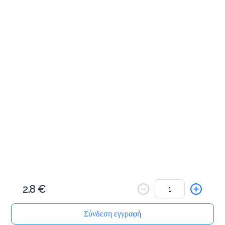
Το μενού δεν είναι διαθέσιμο.
Πίσω
2.8 €
Σύνδεση εγγραφή
Αρχική
Αναζήτηση
Καλάθι μου
Παραγγελίες
Προφίλ