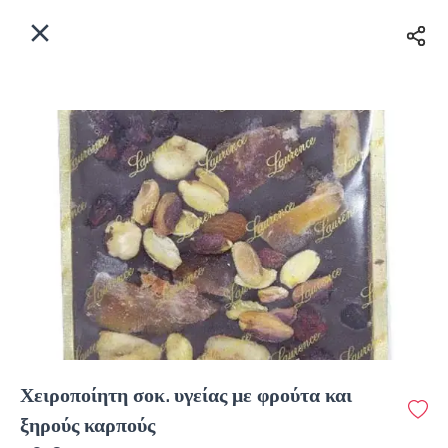
EL
Αρχική
Πού παραδίδουμε;
Συνδεθείτε
Άμεσα
Delivery
Εγγραφή
κλειστό
Χειροποίητη σοκ. υγείας με φρούτα και
Coffeebrands Λεωφ. Στρατού 9-5
ξηρούς καρπούς
Κόστος παράδοσης
0.0 €
12Λεπτό
0.0 km
0
•
•
•