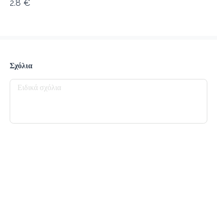
2.8 €
προ-παραγγελία
Κριτικές
•
Όλες
Σχόλια