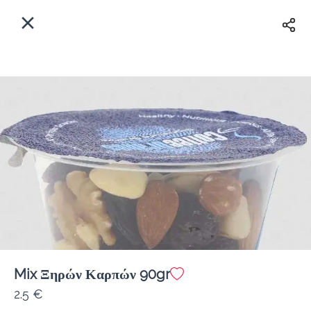
EL
Αρχική
Πού παραδίδουμε;
Συνδεθείτε
Άμεσα
Delivery
Εγγραφή
κλειστό
Mix Ξηρών Καρπών 90gr
Coffeebrands Λεωφ. Στρατού 9-5
2.5 €
Κόστος παράδοσης
0.0 €
12Λεπτό
0.0 km
0
•
•
•