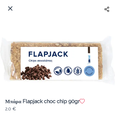
EL
Αρχική
Πού παραδίδουμε;
Συνδεθείτε
Άμεσα
Delivery
Εγγραφή
κλειστό
Μπάρα Flapjack choc chip 90gr
Coffeebrands Λεωφ. Στρατού 9-5
2.0 €
Κόστος παράδοσης
0.0 €
12Λεπτό
0.0 km
0
•
•
•