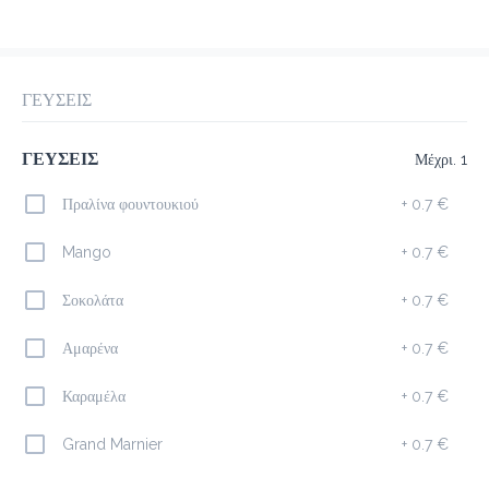
προ-παραγγελία
Κριτικές
•
Όλες
ΓΕΥΣΕΙΣ
ΓΕΥΣΕΙΣ
Μέχρι. 1
Πραλίνα φουντουκιού
+
0.7 €
Mango
+
0.7 €
Σοκολάτα
+
0.7 €
Αμαρένα
+
0.7 €
Καραμέλα
+
0.7 €
Grand Marnier
+
0.7 €