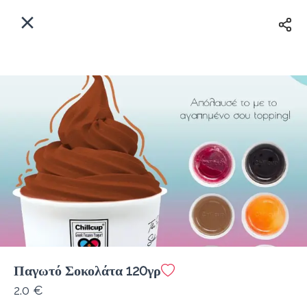
EL
Αρχική
Πού παραδίδουμε;
Συνδεθείτε
Άμεσα
Delivery
Εγγραφή
κλειστό
Παγωτό Σοκολάτα 120γρ
Coffeebrands Λεωφ. Στρατού 9-5
2.0 €
Κόστος παράδοσης
0.0 €
12Λεπτό
0.0 km
0
•
•
•