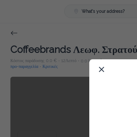
What's your address?
Coffeebrands Λεωφ. Στρατού
Κόστος παράδοσης
0.0 €
12Λεπτό
0.0 km
0
•
•
•
προ-παραγγελία
Κριτικές
•