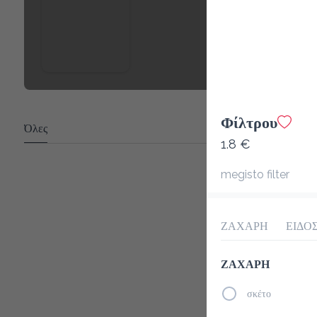
Φίλτρου
Όλες
1.8 €
megisto filter
ΖΑΧΑΡΗ
ΕΙΔΟ
ΖΑΧΑΡΗ
σκέτο