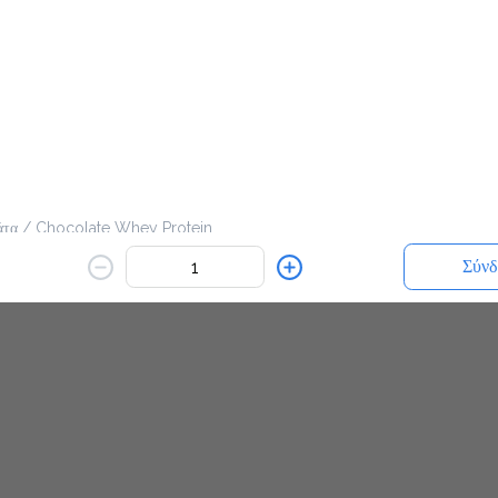
εν είναι διαθέσιμο.
Πίσω
άτα / Chocolate Whey Protein
Σύνδ
α / Vanilla Whey Protein
rulina
 Linseed
/ Peanut Butter