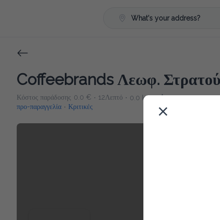
What's your address?
Coffeebrands Λεωφ. Στρατού
Κόστος παράδοσης
0.0 €
12Λεπτό
0.0 km
0
•
•
•
προ-παραγγελία
Κριτικές
•