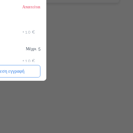
Απαιτείται
+
1.0 €
Μέχρι. 5
+
1.0 €
εση εγγραφή
+
1.0 €
+
1.0 €
+
0.5 €
+
0.7 €
+
0.5 €