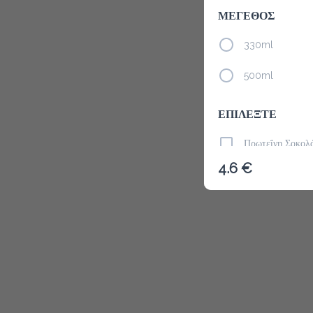
ΜΕΓΕΘΟΣ
330ml
Το μενού δ
500ml
ΕΠΙΛΕΞΤΕ
Πρωτεΐνη Σοκολ
4.6 €
Πρωτεΐνη Βανίλι
Σπιρουλίνα / Spi
Λιναρόσπορος /
Φυστικοβούτυρο 
Chia Seeds