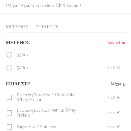
(Μήλο, Αχλάδι, Ακτινίδιο, Chia Σπόροι)
προ-παραγγελία
Κριτικές
•
Όλες
ΜΕΓΕΘΟΣ
ΕΠΙΛΕΞΤΕ
ΜΕΓΕΘΟΣ
Απαιτείται
330ml
500ml
+
1.0 €
ΕΠΙΛΕΞΤΕ
Μέχρι. 5
Πρωτεΐνη Σοκολάτα / Chocolate
+
1.0 €
Whey Protein
Πρωτεΐνη Βανίλια / Vanilla Whey
+
1.0 €
Protein
Σπιρουλίνα / Spirulina
+
1.0 €