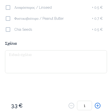
Το μενού δεν είναι διαθέσιμο.
Λιναρόσπορος / Linseed
+
0.5 €
Πίσω
Φυστικοβούτυρο / Peanut Butter
+
0.7 €
Chia Seeds
+
0.5 €
Σχόλια
3.3 €