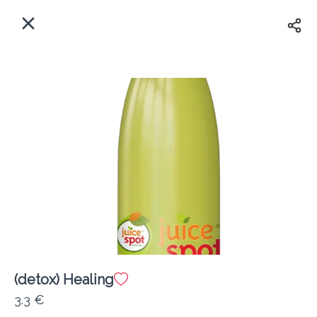
EL
Αρχική
Πού παραδίδουμε;
Συνδεθείτε
Άμεσα
Delivery
Εγγραφή
(detox) Healing
Coffeebrands Λεωφ. Στρατού 9-5
3.3 €
Κόστος παράδοσης
0.0 €
12Λεπτό
0.0 km
0
•
•
•