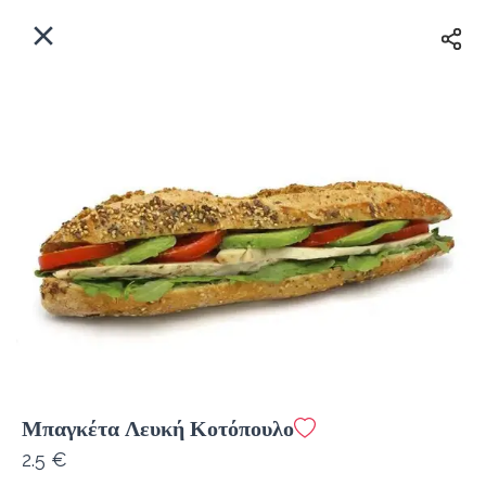
EL
Αρχική
Πού παραδίδουμε;
Συνδεθείτε
Άμεσα
Delivery
Εγγραφή
Μπαγκέτα Λευκή Κοτόπουλο
Coffeebrands Λεωφ. Στρατού 9-5
2.5 €
Κόστος παράδοσης
0.0 €
12Λεπτό
0.0 km
0
•
•
•