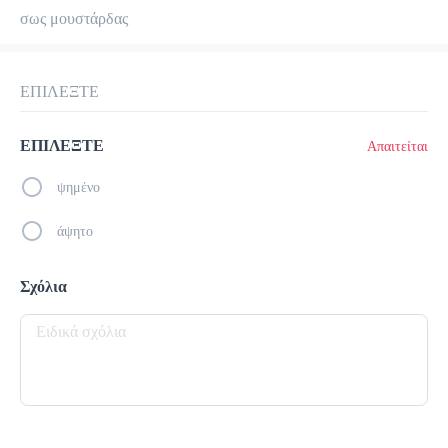
σως μουστάρδας
προ-παραγγελία
Κριτικές
•
Όλες
ΕΠΙΛΕΞΤΕ
ΕΠΙΛΕΞΤΕ
Απαιτείται
ψημένο
άψητο
Σχόλια