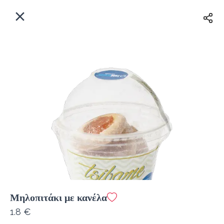
EL
Αρχική
Πού παραδίδουμε;
Συνδεθείτε
Άμεσα
Delivery
Εγγραφή
κλειστό
Μηλοπιτάκι με κανέλα
Coffeebrands Λεωφ. Στρατού 9-5
1.8 €
Κόστος παράδοσης
0.0 €
12Λεπτό
0.0 km
0
•
•
•