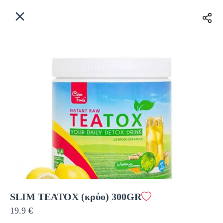
EL
Αρχική
Πού παραδίδουμε;
Συνδεθείτε
Άμεσα
Delivery
Εγγραφή
κλειστό
SLIM TEATOX (κρύο) 300GR
Coffeebrands Λεωφ. Στρατού 9-5
19.9 €
Κόστος παράδοσης
0.0 €
12Λεπτό
0.0 km
0
•
•
•