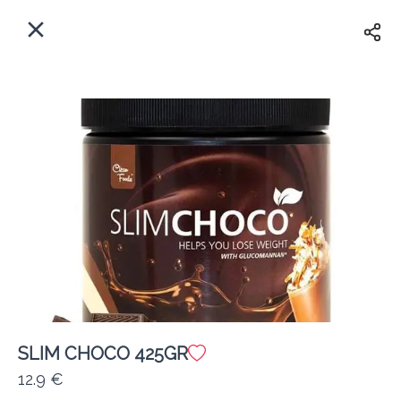
EL
Αρχική
Πού παραδίδουμε;
Συνδεθείτε
Άμεσα
Delivery
Εγγραφή
κλειστό
SLIM CHOCO 425GR
Coffeebrands Λεωφ. Στρατού 9-5
12.9 €
Κόστος παράδοσης
0.0 €
12Λεπτό
0.0 km
0
•
•
•