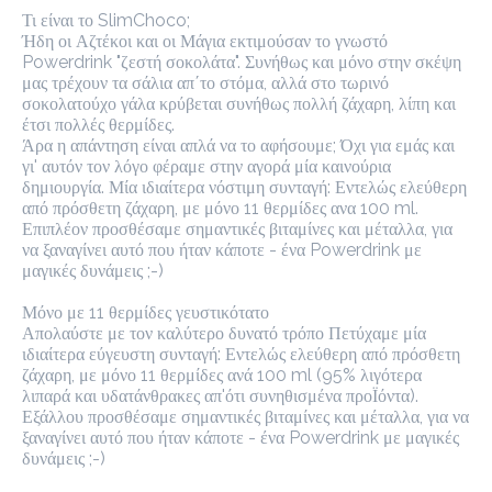
Τι είναι το SlimChoco;

προ-παραγγελία
Κριτικές
•
Ήδη οι Αζτέκοι και οι Μάγια εκτιμούσαν το γνωστό 
Powerdrink "ζεστή σοκολάτα". Συνήθως και μόνο στην σκέψη 
μας τρέχουν τα σάλια απ΄το στόμα, αλλά στο τωρινό 
Όλες
σοκολατούχο γάλα κρύβεται συνήθως πολλή ζάχαρη, λίπη και 
έτσι πολλές θερμίδες.

Άρα η απάντηση είναι απλά να το αφήσουμε; Όχι για εμάς και 
γι' αυτόν τον λόγο φέραμε στην αγορά μία καινούρια 
δημιουργία. Μία ιδιαίτερα νόστιμη συνταγή: Εντελώς ελεύθερη 
από πρόσθετη ζάχαρη, με μόνο 11 θερμίδες ανα 100 ml. 
Επιπλέον προσθέσαμε σημαντικές βιταμίνες και μέταλλα, για 
να ξαναγίνει αυτό που ήταν κάποτε - ένα Powerdrink με 
μαγικές δυνάμεις ;-)

Μόνο με 11 θερμίδες γευστικότατο

Απολαύστε με τον καλύτερο δυνατό τρόπο Πετύχαμε μία 
ιδιαίτερα εύγευστη συνταγή: Εντελώς ελεύθερη από πρόσθετη 
ζάχαρη, με μόνο 11 θερμίδες ανά 100 ml (95% λιγότερα 
λιπαρά και υδατάνθρακες απ'ότι συνηθισμένα προΪόντα). 
Εξάλλου προσθέσαμε σημαντικές βιταμίνες και μέταλλα, για να 
ξαναγίνει αυτό που ήταν κάποτε - ένα Powerdrink με μαγικές 
δυνάμεις ;-)
