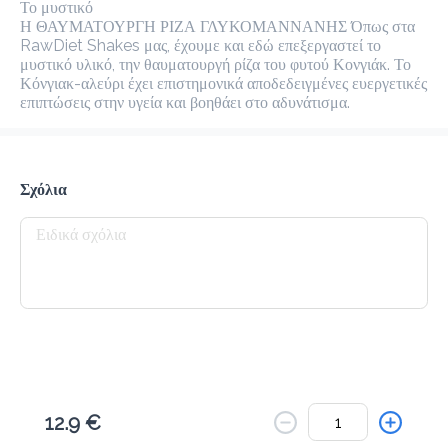
Το μενού δεν είναι διαθέσιμο.
Το μυστικό

Η ΘΑΥΜΑΤΟΥΡΓΗ ΡΙΖΑ ΓΛΥΚΟΜΑΝΝΑΝΗΣ Όπως στα 
RawDiet Shakes μας, έχουμε και εδώ επεξεργαστεί το 
Πίσω
μυστικό υλικό, την θαυματουργή ρίζα του φυτού Κονγιάκ. Το 
Κόνγιακ-αλεύρι έχει επιστημονικά αποδεδειγμένες ευεργετικές 
επιπτώσεις στην υγεία και βοηθάει στο αδυνάτισμα.
Σχόλια
12.9 €