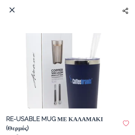
EL
Αρχική
Πού παραδίδουμε;
Συνδεθείτε
Άμεσα
Delivery
Εγγραφή
κλειστό
RE-USABLE MUG ΜΕ ΚΑΛΑΜΑΚΙ
Coffeebrands Λεωφ. Στρατού 9-5
(Θερμός)
Κόστος παράδοσης
0.0 €
12Λεπτό
0.0 km
0
•
•
•