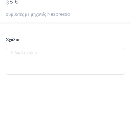
3.8 €
προ-παραγγελία
Κριτικές
•
συμβατές με μηχανές Nespresso
Όλες
Σχόλια