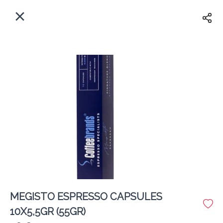
EL
Αρχική
Πού παραδίδουμε;
Συνδεθείτε
Άμεσα
Delivery
Εγγραφή
κλειστό
MEGISTO ESPRESSO CAPSULES
Coffeebrands Λεωφ. Στρατού 9-5
10X5,5GR (55GR)
Κόστος παράδοσης
0.0 €
12Λεπτό
0.0 km
0
•
•
•