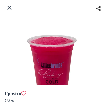
EL
Αρχική
Πού παραδίδουμε;
Συνδεθείτε
Άμεσα
Delivery
Εγγραφή
κλειστό
Γρανίτα
Coffeebrands Λεωφ. Στρατού 9-5
1.8 €
Κόστος παράδοσης
0.0 €
12Λεπτό
0.0 km
0
•
•
•