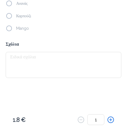
Το μενού δεν είναι διαθέσιμο.
Ανανάς
Πίσω
Καρπούζι
Mango
Σχόλια
1.8 €