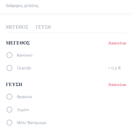
διάφορες γεύσεις
προ-παραγγελία
Κριτικές
•
Όλες
ΜΕΓΕΘΟΣ
ΓΕΥΣΗ
ΜΕΓΕΘΟΣ
Απαιτείται
Κανονικό
Grande
+
0.5 €
ΓΕΥΣΗ
Απαιτείται
Φράουλα
Λεμόνι
Μπλέ Βατόμουρο