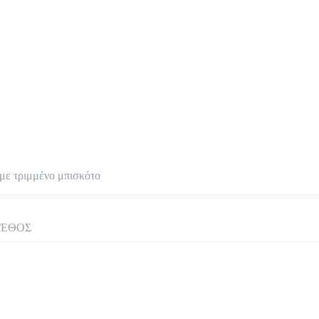
με τριμμένο μπισκότο
ΓΕΘΟΣ